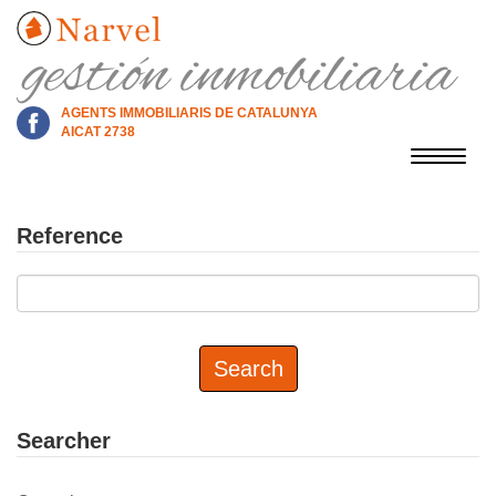
AGENTS IMMOBILIARIS DE CATALUNYA
AICAT 2738
Toggle
navigat
Reference
Search
Searcher